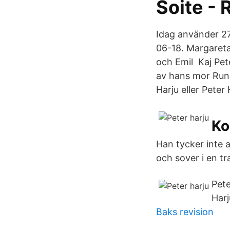
Soite -
Idag använder 2
06-18. Margareta
och Emil Kaj Pet
av hans mor Runa
Harju eller Pete
Ko
Han tycker inte a
och sover i en t
Pete
Har
Baks revision