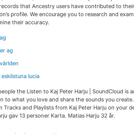
records that Ancestry users have contributed to their
on’s profile. We encourage you to research and exam
mine their accuracy.
tag
er ag
 världen
 eskilstuna lucia
eople the Listen to Kaj Peter Harju | SoundCloud is a
ten to what you love and share the sounds you create..
m Tracks and Playlists from Kaj Peter Harju on your d
rju gav 13 personer Karta. Matias Harju 32 år.