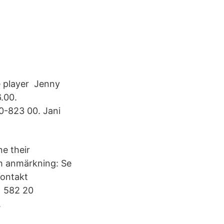
e player Jenny
6.00.
70-823 00. Jani
e their
ch anmärkning: Se
kontakt
1 582 20
.