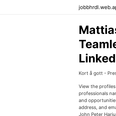
jobbhrdl.web.a
Mattia
Teamle
Linked
Kort å gott - Pr
View the profile
professionals na
and opportunitie
address, and ema
John Peter Harju