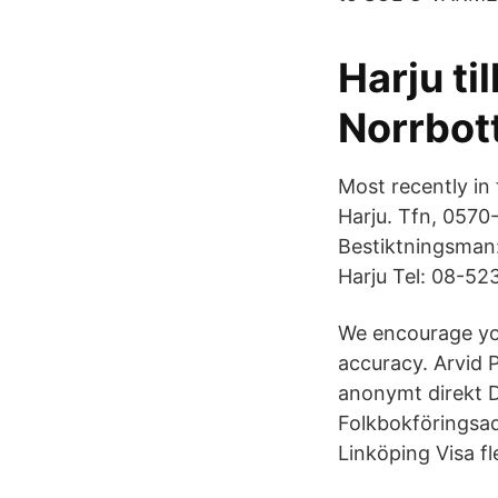
Harju ti
Norrbot
Most recently in
Harju. Tfn, 0570-
Bestiktningsman:
Harju Tel: 08-523
We encourage you
accuracy. Arvid 
anonymt direkt D
Folkbokföringsad
Linköping Visa f