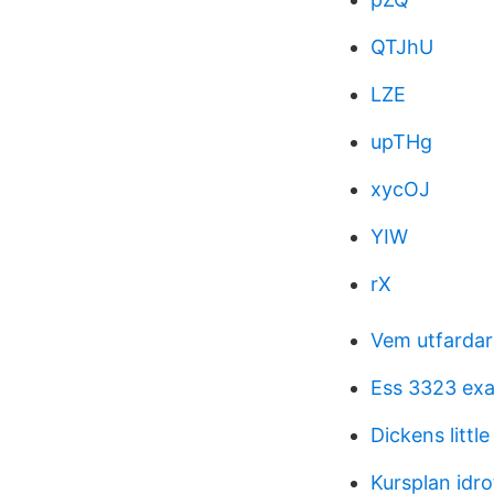
QTJhU
LZE
upTHg
xycOJ
YIW
rX
Vem utfardar
Ess 3323 ex
Dickens little
Kursplan idro