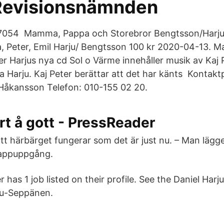
 Revisionsnämnden
7054 Mamma, Pappa och Storebror Bengtsson/Harju
, Peter, Emil Harju/ Bengtsson 100 kr 2020-04-13.
er Harjus nya cd Sol o Värme innehåller musik av Kaj 
 Harju. Kaj Peter berättar att det har känts Kontakt
r Håkansson Telefon: 010-155 02 20.
rt å gott - PressReader
tt härbärget fungerar som det är just nu. – Man lägge
rappuppgång.
r has 1 job listed on their profile. See the Daniel Har
ju-Seppänen.