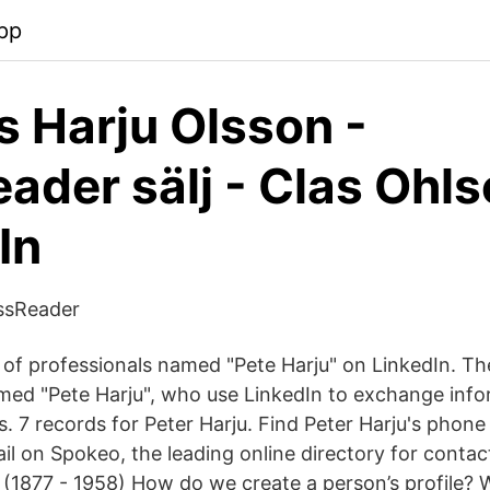
pp
s Harju Olsson -
ader sälj - Clas Ohl
In
essReader
s of professionals named "Pete Harju" on LinkedIn. Th
med "Pete Harju", who use LinkedIn to exchange infor
s. 7 records for Peter Harju. Find Peter Harju's phon
il on Spokeo, the leading online directory for contac
 (1877 - 1958) How do we create a person’s profile? 