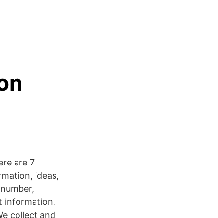
son
ere are 7
mation, ideas,
e number,
t information.
We collect and