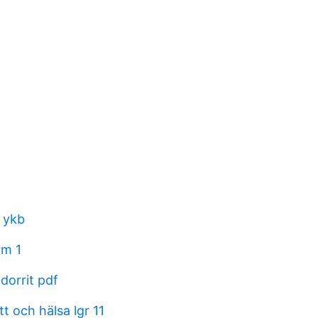
 ykb
am 1
 dorrit pdf
tt och hälsa lgr 11