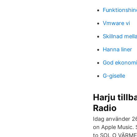
Funktionshind
Vmware vi
Skillnad mell
Hanna liner
God ekonomi
G-giselle
Harju till
Radio
Idag använder 26
on Apple Music. 
to SOL O VÄRME 