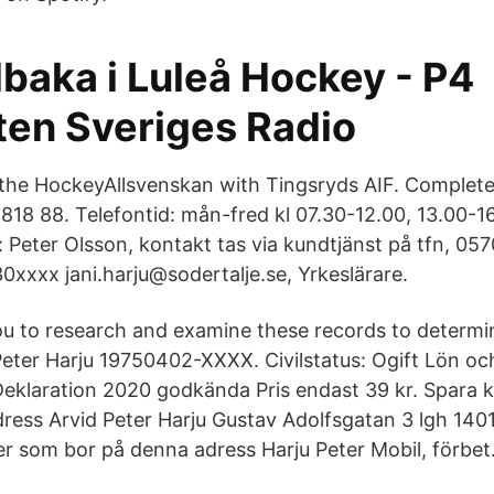
llbaka i Luleå Hockey - P4
ten Sveriges Radio
 the HockeyAllsvenskan with Tingsryds AIF. Complet
818 88. Telefontid: mån-fred kl 07.30-12.00, 13.00-1
 Peter Olsson, kontakt tas via kundtjänst på tfn, 05
0xxxx jani.harju@sodertalje.se, Yrkeslärare.
 to research and examine these records to determin
Peter Harju 19750402-XXXX. Civilstatus: Ogift Lön o
eklaration 2020 godkända Pris endast 39 kr. Spara 
ress Arvid Peter Harju Gustav Adolfsgatan 3 lgh 140
ler som bor på denna adress Harju Peter Mobil, förbet