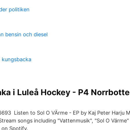
er politiken
an bensin och diesel
 kungsbacka
baka i Luleå Hockey - P4 Norrbott
693 Listen to Sol O VÄrme - EP by Kaj Peter Harju 
Stream songs including "Vattenmusik", "Sol O Värme"
on Spotify.