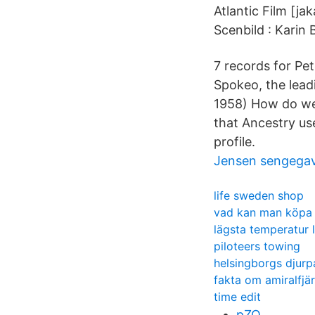
Atlantic Film [ja
Scenbild : Karin
7 records for Pe
Spokeo, the leadi
1958) How do we 
that Ancestry use
profile.
Jensen sengegav
life sweden shop
vad kan man köpa ti
lägsta temperatur 
piloteers towing
helsingborgs djurp
fakta om amiralfjär
time edit
pZQ