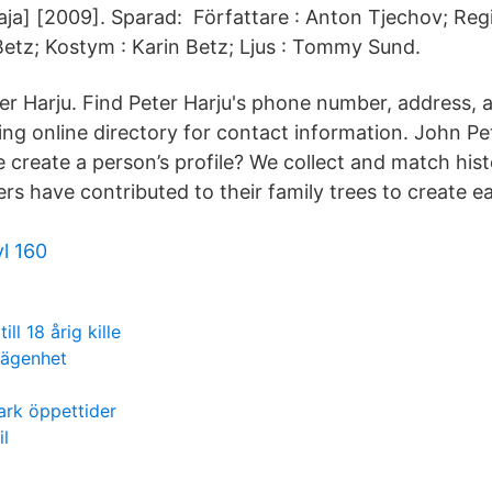
kaja] [2009]. Sparad: Författare : Anton Tjechov; Regi
 Betz; Kostym : Karin Betz; Ljus : Tommy Sund.
ter Harju. Find Peter Harju's phone number, address, 
ng online directory for contact information. John Pet
create a person’s profile? We collect and match hist
rs have contributed to their family trees to create e
l 160
ll 18 årig kille
lägenhet
ark öppettider
il