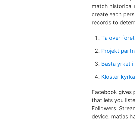
match historical 
create each pers
records to deter
Ta over fore
Projekt partn
Bästa yrket i
Kloster kyrka
Facebook gives p
that lets you lis
Followers. Strea
device. matias ha