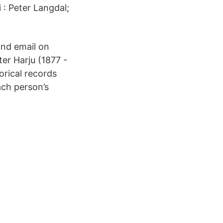
 : Peter Langdal;
and email on
er Harju (1877 -
orical records
ach person’s