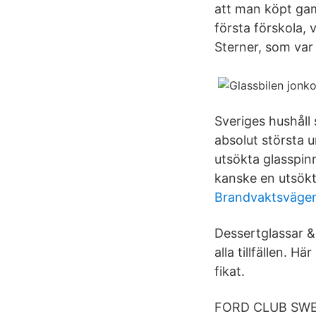
att man köpt gam
första förskola,
Sterner, som var 
Sveriges hushåll
absolut största 
utsökta glasspinn
kanske en utsökt
Brandvaktsvägen 
Dessertglassar & 
alla tillfällen. H
fikat.
FORD CLUB SWEDE