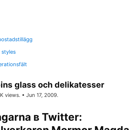
bostadstillägg
styles
rationsfält
bins glass och delikatesser
K views. • Jun 17, 2009.
garna в Twitter: