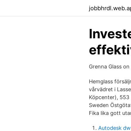
jobbhrdl.web.a
Investe
effekti
Grenna Glass on I
Hemglass försälj
vårvädret i Lass
Köpcenter), 553
Sweden Östgötati
Fika lika gott uta
Autodesk dwg