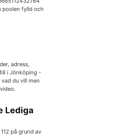
0.0665112432764
 poolen fylld och
der, adress,
48 i Jönköping -
 vad du vill men
 video.
e Lediga
a 112 på grund av