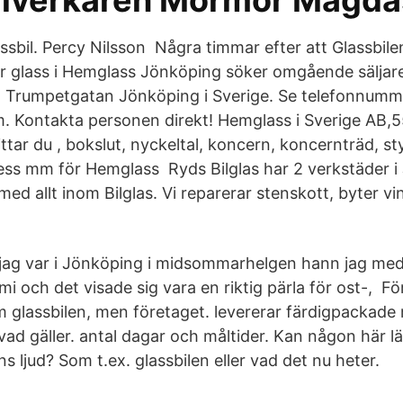
illverkaren Mormor Magda
assbil. Percy Nilsson Några timmar efter att Glassbil
er glass i Hemglass Jönköping söker omgående sälja
t Trumpetgatan Jönköping i Sverige. Se telefonnumme
. Kontakta personen direkt! Hemglass i Sverige AB
ittar du , bokslut, nyckeltal, koncern, koncernträd, sty
ss mm för Hemglass Ryds Bilglas har 2 verkstäder i
 med allt inom Bilglas. Vi reparerar stenskott, byter v
jag var i Jönköping i midsommarhelgen hann jag med
i och det visade sig vara en riktig pärla för ost-, F
glassbilen, men företaget. levererar färdigpackade m
vad gäller. antal dagar och måltider. Kan någon här lä
ns ljud? Som t.ex. glassbilen eller vad det nu heter.