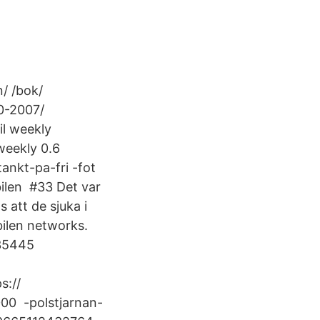
/ /bok/
70-2007/
il weekly
weekly 0.6
ankt-pa-fri -fot
bilen #33 Det var
 att de sjuka i
bilen networks.
 35445
s://
00 -polstjarnan-