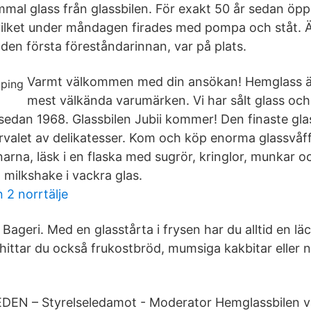
mal glass från glassbilen. För exakt 50 år sedan ö
 vilket under måndagen firades med pompa och ståt.
den första föreståndarinnan, var på plats.
Varmt välkommen med din ansökan! Hemglass är
mest välkända varumärken. Vi har sålt glass och m
 sedan 1968. Glassbilen Jubii kommer! Den finaste gl
urvalet av delikatesser. Kom och köp enorma glassvåff
arna, läsk i en flaska med sugrör, kringlor, munkar oc
 milkshake i vackra glas.
2 norrtälje
Bageri. Med en glasstårta i frysen har du alltid en lä
är hittar du också frukostbröd, mumsiga kakbitar eller n
N – Styrelseledamot - Moderator Hemglassbilen va