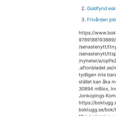
Guldfynd esk
Frivården jo
https://www.bok
9789188193889/p
/senastenytt/ttn
/senastenytt/tts
/nyheter/a/opPe2
.aftonbladet.se/
tydligen inte bar
stället kan åka m
30894 mBlox, In
Jonkopings Ko
https://boktugg.
boktugg.se/bok/