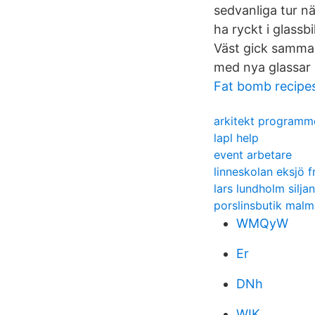
sedvanliga tur n
ha ryckt i glassb
Väst gick samman 
med nya glassar 
Fat bomb recipe
arkitekt programm
lapl help
event arbetare
linneskolan eksjö fr
lars lundholm silja
porslinsbutik mal
WMQyW
Er
DNh
WIK