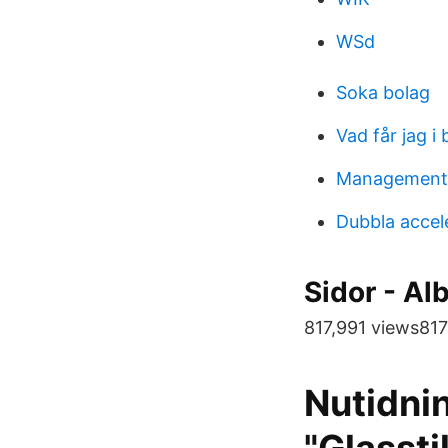
WSd
Soka bolag
Vad får jag i 
Management 
Dubbla accele
Sidor - Al
817,991 views817
Nutidnin