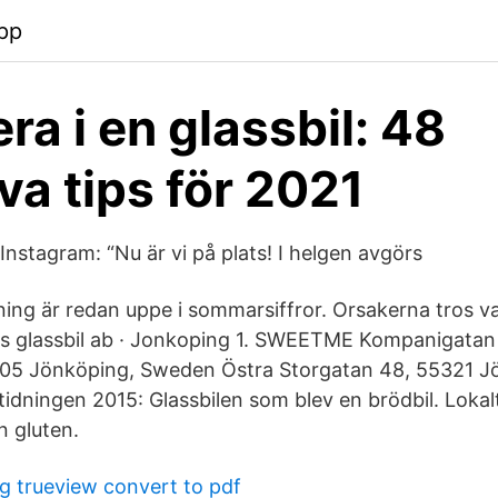
pp
ra i en glassbil: 48
va tips för 2021
nstagram: “Nu är vi på plats! I helgen avgörs
ning är redan uppe i sommarsiffror. Orsakerna tros va
es glassbil ab · Jonkoping 1. SWEETME Kompanigatan
 05 Jönköping, Sweden Östra Storgatan 48, 55321 J
dningen 2015: Glassbilen som blev en brödbil. Lokal
n gluten.
 trueview convert to pdf