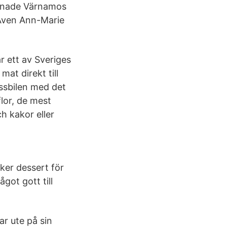
ppnade Värnamos
 Även Ann-Marie
 ett av Sveriges
at direkt till
assbilen med det
lor, de mest
h kakor eller
cker dessert för
ågot gott till
r ute på sin