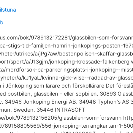
ilstuna
bb
us.com/bok/9789132172281/glassbilen-som-forsvann
a-stigs-tid-familjen-hamrin-jonkopings-posten-19
yheter/utrikes/a/jPg7aw/bostonpolisen-skaffar-glassb
port/sport/a/J13gjm/jonkoping-krossade-falkenberg 
a/mordforsok-pa-parkeringsplats-i-jonkoping--misst
nyheter/a/kJ1yaL/kvinna-gick-vilse--raddad-av-glass
a i Jönköping som lärare och förskollärare Det föreslås
ed postbilen, glassbilen – eller sopbilen. 30893 Glass
c. 34946 Jonkoping Energi AB. 34948 Typhon's AS
mmun, Sweden. 35446 INTRASOFT
se/bok/9789132156205/glassbilen-som-forsvann http
9789158805569/556-jonkoping-terrangkartan-1-500