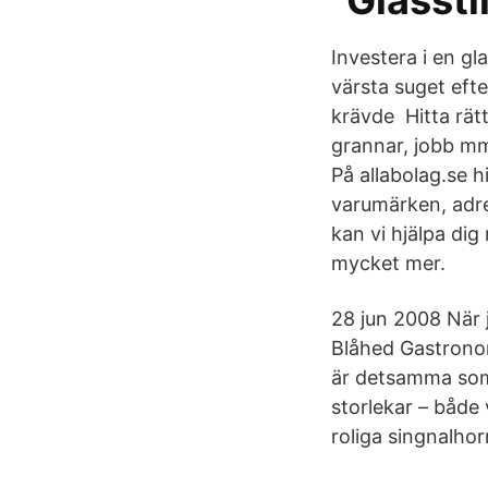
"Glasst
Investera i en gl
värsta suget eft
krävde Hitta rät
grannar, jobb mm
På allabolag.se h
varumärken, adre
kan vi hjälpa dig
mycket mer.
28 jun 2008 När 
Blåhed Gastronom
är detsamma som 
storlekar – både 
roliga singnalhor