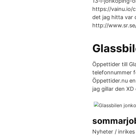
13-i-jonkoping-
https://vainu.io
det jag hitta var
http://www.sr.se
Glassbi
Öppettider till G
telefonnummer fö
Öppettider.nu en 
jag gillar den XD 
sommarjo
Nyheter / inrikes