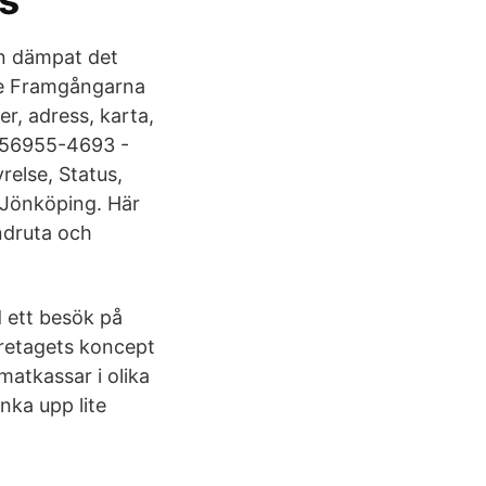
s
en dämpat det
re Framgångarna
r, adress, karta,
,556955-4693 -
relse, Status,
 Jönköping. Här
indruta och
 ett besök på
öretagets koncept
atkassar i olika
nka upp lite