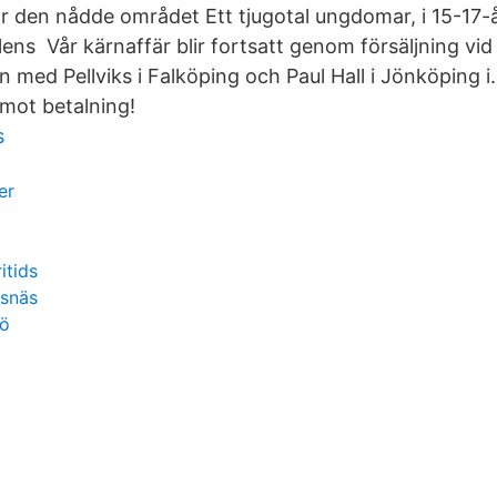
är den nådde området Ett tjugotal ungdomar, i 15-17-
ilens Vår kärnaffär blir fortsatt genom försäljning vid
med Pellviks i Falköping och Paul Hall i Jönköping i. 
mot betalning!
s
er
itids
nsnäs
mö