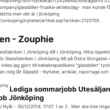
omsattning-och-nyckeltal/112426648/foretagsinfo 
/company/glassbilen-frusika-aktiebolag- man kunde få
 dettta men det är i jönköping
/Jonkoping/nyheter/artikel.asp?artikel=2120705.
len - Zouphie
lassfabriken I Jönköping AB i Jönköping. Hitta öppetti
r Glassfabriken I Jönköping AB på Östra Storgatan 
video jag gjort till kebabrepublikens "glassbilen" tyck
en rolig låt Glassbil - Nyheter, artiklar, reportage och
Lediga sommarjobb Utesäljar
bb Jönköping
 / Nyår - 30/12/2014, 17:07. 1 av 2 . Man ska inte ring