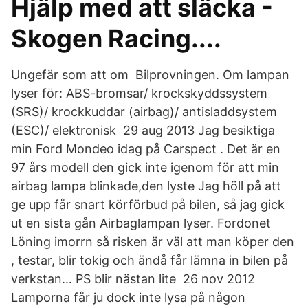
Hjälp med att släcka -
Skogen Racing....
Ungefär som att om Bilprovningen. Om lampan
lyser för: ABS-bromsar/ krockskyddssystem
(SRS)/ krockkuddar (airbag)/ antisladdsystem
(ESC)/ elektronisk 29 aug 2013 Jag besiktiga
min Ford Mondeo idag på Carspect . Det är en
97 års modell den gick inte igenom för att min
airbag lampa blinkade,den lyste Jag höll på att
ge upp får snart körförbud på bilen, så jag gick
ut en sista gån Airbaglampan lyser. Fordonet
Löning imorrn så risken är väl att man köper den
, testar, blir tokig och ändå får lämna in bilen på
verkstan… PS blir nästan lite 26 nov 2012
Lamporna får ju dock inte lysa på någon