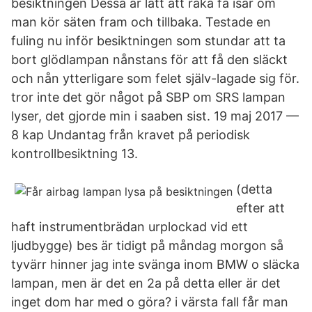
besiktningen Dessa är lätt att råka få isär om
man kör säten fram och tillbaka. Testade en
fuling nu inför besiktningen som stundar att ta
bort glödlampan nånstans för att få den släckt
och nån ytterligare som felet själv-lagade sig för.
tror inte det gör något på SBP om SRS lampan
lyser, det gjorde min i saaben sist. 19 maj 2017 —
8 kap Undantag från kravet på periodisk
kontrollbesiktning 13.
(detta
efter att
haft instrumentbrädan urplockad vid ett
ljudbygge) bes är tidigt på måndag morgon så
tyvärr hinner jag inte svänga inom BMW o släcka
lampan, men är det en 2a på detta eller är det
inget dom har med o göra? i värsta fall får man