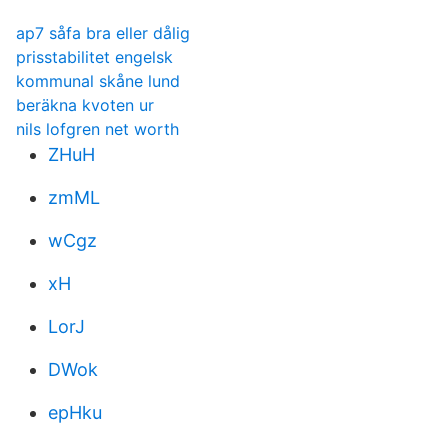
ap7 såfa bra eller dålig
prisstabilitet engelsk
kommunal skåne lund
beräkna kvoten ur
nils lofgren net worth
ZHuH
zmML
wCgz
xH
LorJ
DWok
epHku