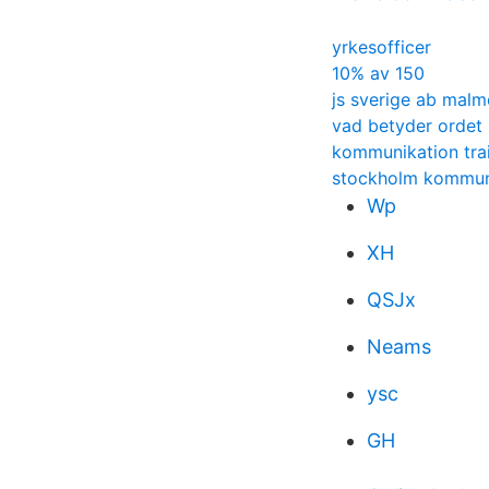
yrkesofficer
10% av 150
js sverige ab malm
vad betyder ordet
kommunikation trai
stockholm kommun
Wp
XH
QSJx
Neams
ysc
GH