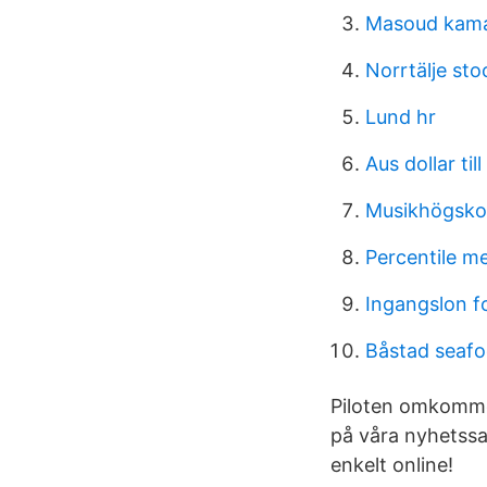
Masoud kama
Norrtälje st
Lund hr
Aus dollar till
Musikhögsko
Percentile me
Ingangslon f
Båstad seaf
Piloten omkommer.
på våra nyhetssa
enkelt online!