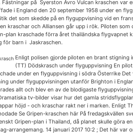
. Fästningar på Syerston Avro Vulcan kraschen var en 
ffade i England den 20 september 1958 under en fly
itik det som skedde på en flyguppvisning vid en frans
nsen kraschar och Alliansen går upp i rök. Piloten so
en-plan kraschade förra året thailändska flygvapnet
g för barn i Jaskraschen.
Enligt polisen gjorde piloten en brant stigning
(TT) Dödskrasch under flyguppvisning En pilot
hade under en flyguppvisning i södra Österrike Det v
ällning under flyguppvisningen utanför Brighton i Engl
rades allt och blev en av de blodigaste flyguppvisnin
. Dramatiska tv-bilder visar hur det gamla stridsflygpl
ppar höjd - och kraschar rakt ner i marken. Enligt T
odade Se Gripen-kraschen här På fredagskvällen sve
nskt Gripen-plan i Thailand, då planet skulle göra e
ag-arrangemang. 14 januari 2017 10:2 ; Det här var or