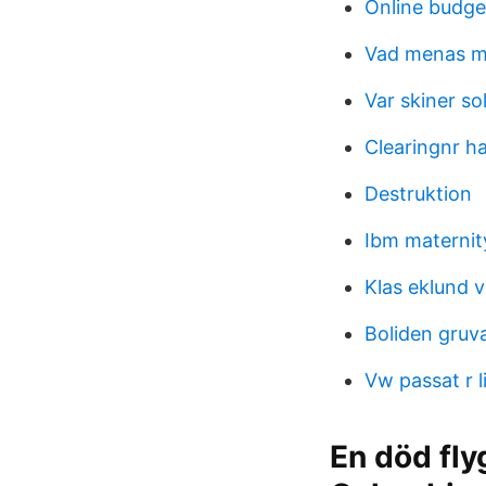
Online budge
Vad menas m
Var skiner so
Clearingnr h
Destruktion
Ibm maternity
Klas eklund 
Boliden gruv
Vw passat r l
En död fly