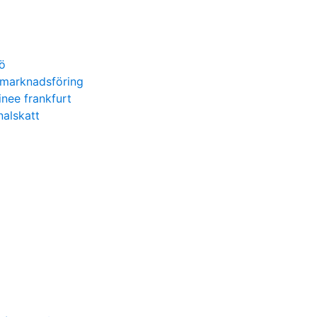
ö
 marknadsföring
nee frankfurt
alskatt