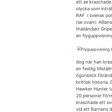
att se kraschade
olycka som inträ
RAF i svensk pol
(se ovan). Allia
thailändskt Grip
en flyguppvisnin
dog när han krasc
en festlig tillst
ögonblick föränd
brittisk historia
Hawker Hunter ta
20 personer förm
kraschade ett sve
vid ett Barnens d