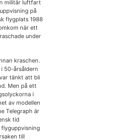
militär luftfart
guppvisning på
k flygplats 1988
m omkom när ett
 kraschade under
 innan kraschen.
 i 50-årsåldern
ar tänkt att bli
and. Men på ett
gsolyckorna i
anet av modellen
he Telegraph är
nsk tid
n flyguppvisning
saken till