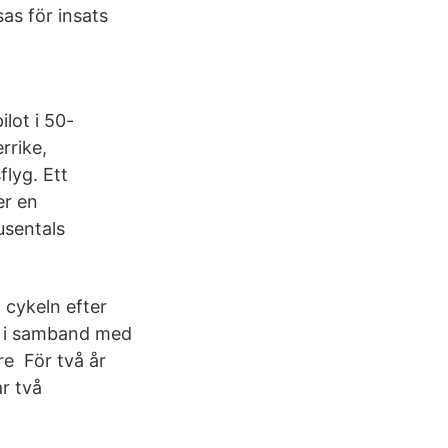
as för insats
lot i 50-
rrike,
lyg. Ett
er en
usentals
 cykeln efter
nd i samband med
e För två år
r två