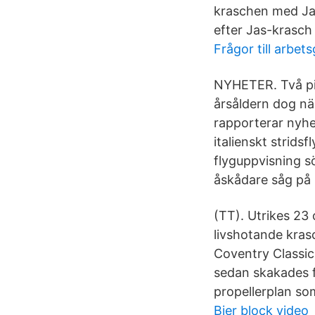
kraschen med Jas
efter Jas-krasch
Frågor till arbets
NYHETER. Två pil
årsåldern dog nä
rapporterar nyhe
italienskt strids
flyguppvisning s
åskådare såg på 
(TT). Utrikes 23 
livshotande kras
Coventry Classic
sedan skakades f
propellerplan som
Bier block video