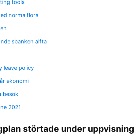
ting tools
ed normalflora
len
andelsbanken alfta
 leave policy
vår ekonomi
a besök
ine 2021
gplan störtade under uppvisning i