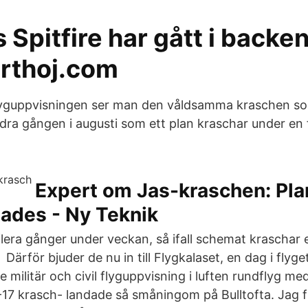
 Spitfire har gått i backen
rthoj.com
flyguppvisningen ser man den våldsamma kraschen som
ndra gången i augusti som ett plan kraschar under en 
Expert om Jas-kraschen: Pla
ades - Ny Teknik
lera gånger under veckan, så ifall schemat kraschar 
Därför bjuder de nu in till Flygkalaset, en dag i flyg
 militär och civil flyguppvisning i luften rundflyg m
-17 krasch- landade så småningom på Bulltofta. Jag fic