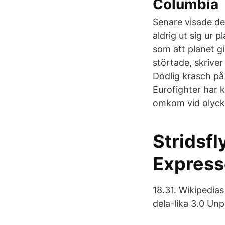
Columbia
Senare visade det
aldrig ut sig ur 
som att planet g
störtade, skrive
Dödlig krasch på 
Eurofighter har 
omkom vid olyck
Stridsf
Expres
18.31. Wikipedia
dela-lika 3.0 Unp