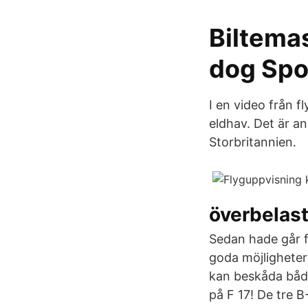
Biltemas
dog Spo
I en video från 
eldhav. Det är a
Storbritannien.
överbelast
Sedan hade går f
goda möjligheter 
kan beskåda både
på F 17! De tre B