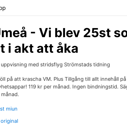
pp
eå - Vi blev 25st s
et i akt att åka
 uppvisning med stridsflyg Strömstads tidning
l på att krascha VM. Plus Tillgång till allt innehåll på
yhetsappar! 119 kr per månad. Ingen bindningstid. Sä
r månad.
st miun
original