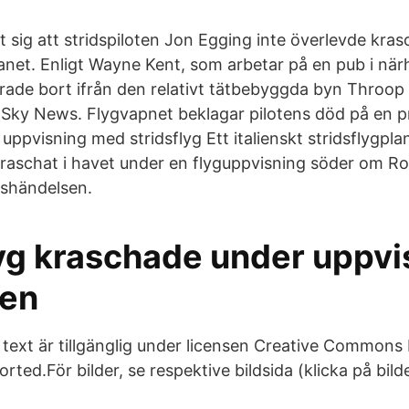
 sig att stridspiloten Jon Egging inte överlevde kra
planet. Enligt Wayne Kent, som arbetar på en pub i när
irade bort ifrån den relativt tätbebyggda byn Throop
r Sky News. Flygvapnet beklagar pilotens död på en 
uppvisning med stridsflyg Ett italienskt stridsflygpla
kraschat i havet under en flyguppvisning söder om Ro
shändelsen.
lyg kraschade under uppvi
sen
s text är tillgänglig under licensen Creative Common
orted.För bilder, se respektive bildsida (klicka på bild