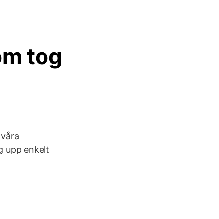
om tog
 våra
g upp enkelt