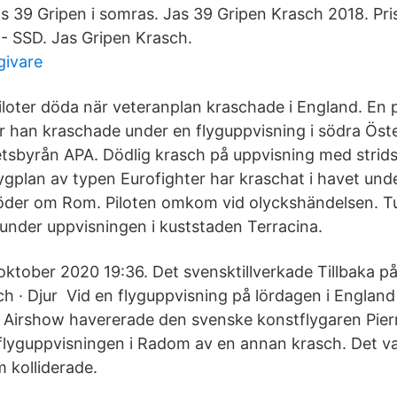
 39 Gripen i somras. Jas 39 Gripen Krasch 2018. Pris
 - SSD. Jas Gripen Krasch.
givare
oter döda när veteranplan kraschade i England. En pi
r han kraschade under en flyguppvisning i södra Öste
tsbyrån APA. Dödlig krasch på uppvisning med stridsf
flygplan av typen Eurofighter har kraschat i havet und
öder om Rom. Piloten omkom vid olyckshändelsen. T
under uppvisningen i kuststaden Terracina.
oktober 2020 19:36. Det svensktillverkade Tillbaka på
ch · Djur Vid en flyguppvisning på lördagen i Engla
 Airshow havererade den svenske konstflygaren Pierr
lyguppvisningen i Radom av en annan krasch. Det va
 kolliderade.