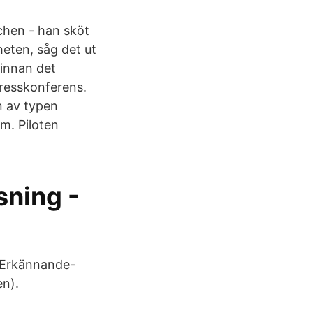
schen - han sköt
heten, såg det ut
 innan det
presskonferens.
n av typen
m. Piloten
sning -
s Erkännande-
en).