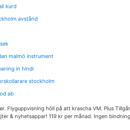
li kurd
ockholm avstånd
 sek
lan malmö instrument
aning in hindi
orskollarare stockholm
ood ab
 Flyguppvisning höll på att krascha VM. Plus Tillgång 
jter & nyhetsappar! 119 kr per månad. Ingen bindning