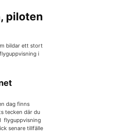
, piloten
 bildar ett stort
flyguppvisning i
net
en dag finns
ets tecken där du
ed flyguppvisning
k senare tillfälle